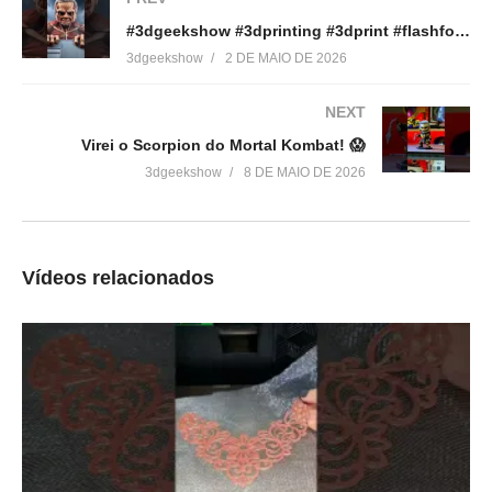
30 de setembro de 2017
#3dgeekshow #3dprinting #3dprint #flashforge #impressão3d #maker #attackontitan
Em "Reviews"
3dgeekshow
2 DE MAIO DE 2026
NEXT
Virei o Scorpion do Mortal Kombat! 😱
3dgeekshow
8 DE MAIO DE 2026
Vídeos relacionados