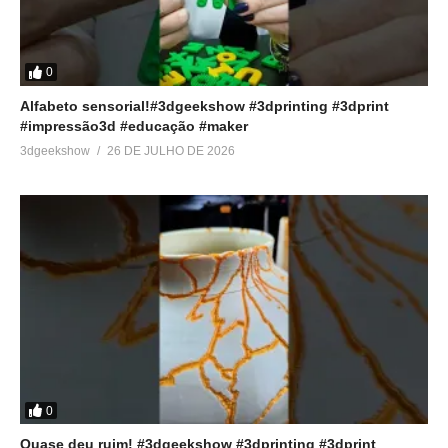
0
Alfabeto sensorial!#3dgeekshow #3dprinting #3dprint
#impressão3d #educação #maker
3dgeekshow
26 DE JULHO DE 2026
0
Quase deu ruim! #3dgeekshow #3dprinting #3dprint