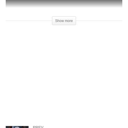
Show more
(Visited 22 times, 1 visits today)
Relacionado
Unboxing Impressora 3D –
Como Customizar Suportes
Stella (Boa Impressão 3D)
para Impressão 3d
13 de agosto de 2017
11 de março de 2017
Em "Unboxing"
Em "Dicas"
Review Impressora 3D Stella
– Boa Impressão 3D
PREV