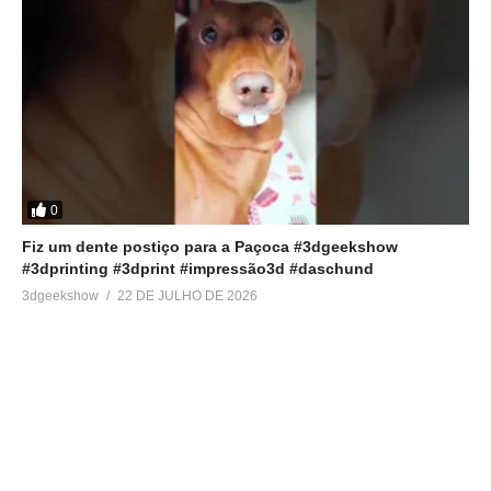
0
Fiz um dente postiço para a Paçoca #3dgeekshow
#3dprinting #3dprint #impressão3d #daschund
3dgeekshow
22 DE JULHO DE 2026