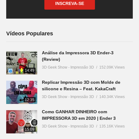
INSCREVA-SE
Vídeos Populares
Análise da Impressora 3D Ender-3
(Review)
3D Geek Show - Impressão 3D
152.09K Views
14:49
Replicar Impressão 3D com Molde de
silicone e Resina – Feat. KakaCraft
3D Geek Show - Impressão 3D
140.34K Views
12:35
Como GANHAR DINHEIRO com
IMPRESSORA 3D em 2020 | Ender 3
3D Geek Show - Impressão 3D
135.16K Views
15:09