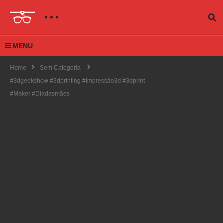
MENU
Home
Sem Categoria
#3dgeekshow #3dprinting #impressão3d #3dprint
#maker #diadasmães