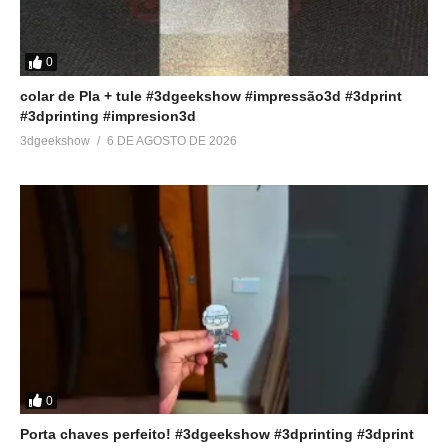
0
colar de Pla + tule #3dgeekshow #impressão3d #3dprint
#3dprinting #impresion3d
3dgeekshow
6 DE AGOSTO DE 2026
0
Porta chaves perfeito! #3dgeekshow #3dprinting #3dprint