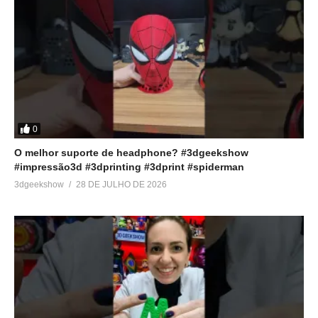
0
O melhor suporte de headphone? #3dgeekshow
#impressão3d #3dprinting #3dprint #spiderman
3dgeekshow
28 DE JULHO DE 2026