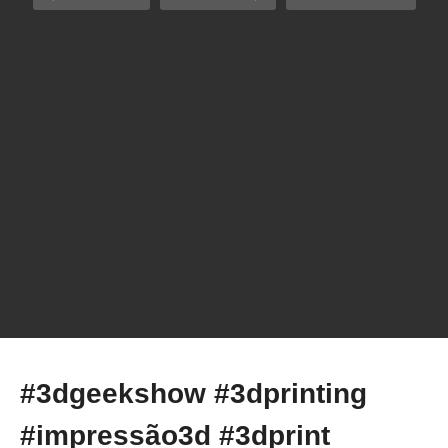
Umidade no Filamento: É Mito ou Ciência? Você
não vai acreditar na resposta!
#3dgeekshow #3dprinting
#impressão3d #3dprint