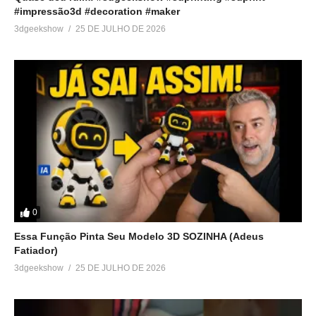
#impressão3d #decoration #maker
3dgeekshow
25 DE JULHO DE 2026
0
Essa Função Pinta Seu Modelo 3D SOZINHA (Adeus
Fatiador)
3dgeekshow
25 DE JULHO DE 2026