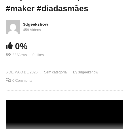
#maker #diadasmães
3dgeekshow
459 Videos
0%
22 Views
0 Likes
6 DE MAIO DE 2026
Sem categoria
By 3dgeekshow
0 Comments