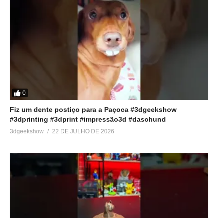
0
Fiz um dente postiço para a Paçoca #3dgeekshow
#3dprinting #3dprint #impressão3d #daschund
3dgeekshow
22 DE JULHO DE 2026