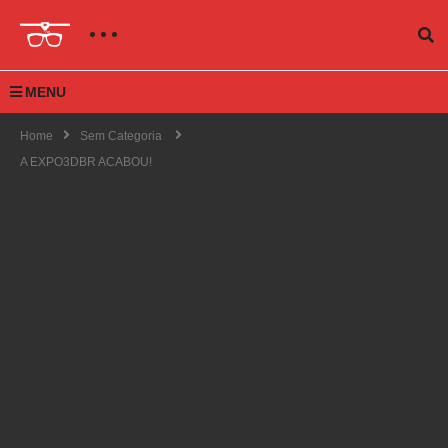
MENU
Home
Sem Categoria
A EXPO3DBR ACABOU!