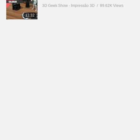
3D Geek Show - Impressão 3D
99.62K Views
11:32