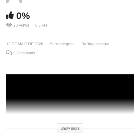
0%
23 Views
0 Likes
13 DE MAIO DE 2026
Sem categoria
By 3dgeekshow
0 Comments
Show more