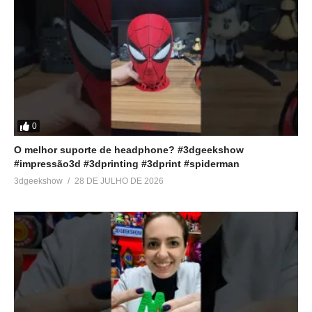
0
O melhor suporte de headphone? #3dgeekshow
#impressão3d #3dprinting #3dprint #spiderman
3dgeekshow
28 DE JULHO DE 2026