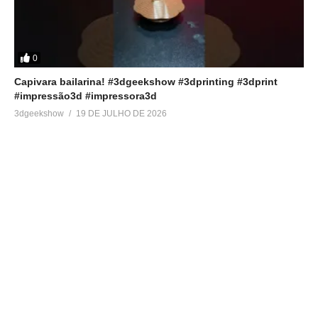
0
Capivara bailarina! #3dgeekshow #3dprinting #3dprint
#impressão3d #impressora3d
3dgeekshow
19 DE JULHO DE 2026