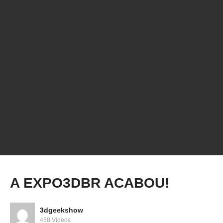
Virei o Scorpion do Mortal Kombat! 😱
A EXPO3DBR ACABOU!
3dgeekshow
458 Videos