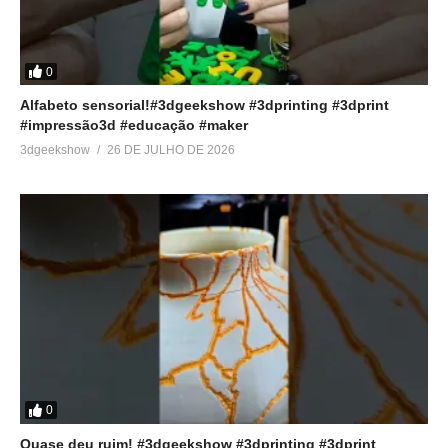
0
Alfabeto sensorial!#3dgeekshow #3dprinting #3dprint
#impressão3d #educação #maker
3dgeekshow
26 DE JULHO DE 2026
0
Quase deu ruim! #3dgeekshow #3dprinting #3dprint