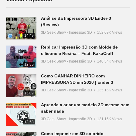
Análise da Impressora 3D Ender-3
(Review)
3D Geek Show - Impressão 3D
152.09K Views
14:49
Replicar Impressão 3D com Molde de
silicone e Resina – Feat. KakaCraft
3D Geek Show - Impressão 3D
140.34K Views
12:35
Como GANHAR DINHEIRO com
IMPRESSORA 3D em 2020 | Ender 3
3D Geek Show - Impressão 3D
135.16K Views
15:09
Aprenda a criar um modelo 3D mesmo sem
saber nada
3D Geek Show - Impressão 3D
131.15K Views
13:58
Como Imprimir em 3D colorido