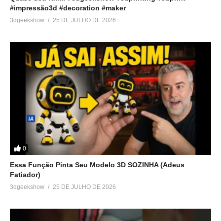
#impressão3d #decoration #maker
3dgeekshow
25 DE JULHO DE 2026
0
Essa Função Pinta Seu Modelo 3D SOZINHA (Adeus
Fatiador)
3dgeekshow
25 DE JULHO DE 2026