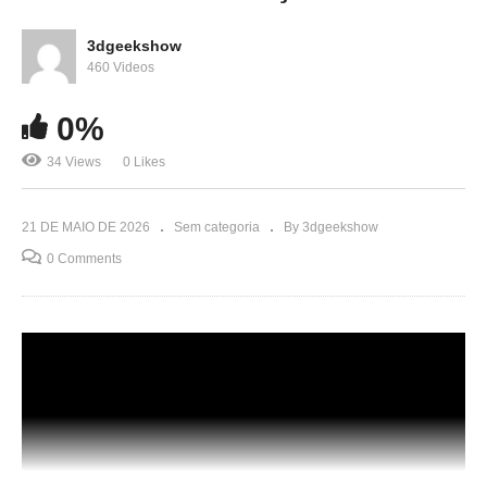
3dgeekshow
460 Videos
0%
34 Views
0 Likes
21 DE MAIO DE 2026
Sem categoria
By 3dgeekshow
0 Comments