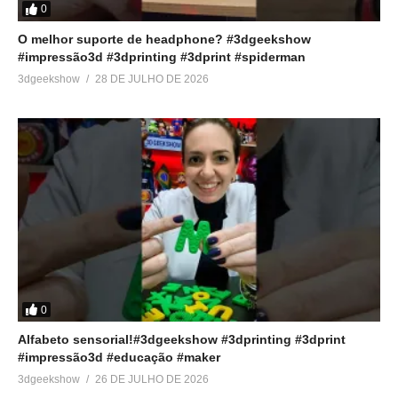
0
O melhor suporte de headphone? #3dgeekshow
#impressão3d #3dprinting #3dprint #spiderman
3dgeekshow
28 DE JULHO DE 2026
0
Alfabeto sensorial!#3dgeekshow #3dprinting #3dprint
#impressão3d #educação #maker
3dgeekshow
26 DE JULHO DE 2026