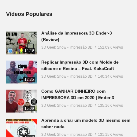
Vídeos Populares
Análise da Impressora 3D Ender-3
(Review)
3D Geek Show - Impressão 3D
152.09K Views
14:49
Replicar Impressão 3D com Molde de
silicone e Resina – Feat. KakaCraft
3D Geek Show - Impressão 3D
140.34K Views
12:35
Como GANHAR DINHEIRO com
IMPRESSORA 3D em 2020 | Ender 3
3D Geek Show - Impressão 3D
135.16K Views
15:09
Aprenda a criar um modelo 3D mesmo sem
saber nada
3D Geek Show - Impressão 3D
131.15K Views