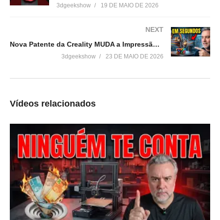
miniaturas ou simplesmente quer começar a fazer sua própria
3dgeekshow
19 DE MAIO DE 2026
coleção, esse
vídeo é pra você!
NEXT
Nova Patente da Creality MUDA a Impressão 3D Multicolor
🎁 BÔNUS: 500 créditos extras no Hitem3D com o código
3dgeekshow
23 DE MAIO DE 2026
3dgeekshowapr
🔗 Link do Hitem3D:
https://www.hitem3d.ai/?
utm_source=koc_kol_YTB&utm_medium=sign_up&utm_campai
gn=3dgeekshowapr
Vídeos relacionados
Aprenda a criar o “Seu Negócio de Impressão 3D com IA”
▶https://negociocomia.3dgeekshow.com.br/
Venha fazer parte do nosso clube exclusivo de membros:
▶http://bit.ly/SejaMembro3DGS
Conheça nossa loja:
▶https://3dgeekstore.com.br/