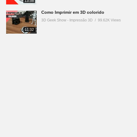
13:58
Como Imprimir em 3D colorido
3D Geek Show - Impressão 3D
99.62K Views
11:32