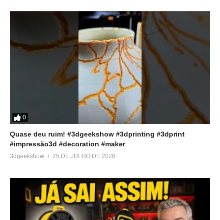
0
Quase deu ruim! #3dgeekshow #3dprinting #3dprint
#impressão3d #decoration #maker
3dgeekshow
25 DE JULHO DE 2026