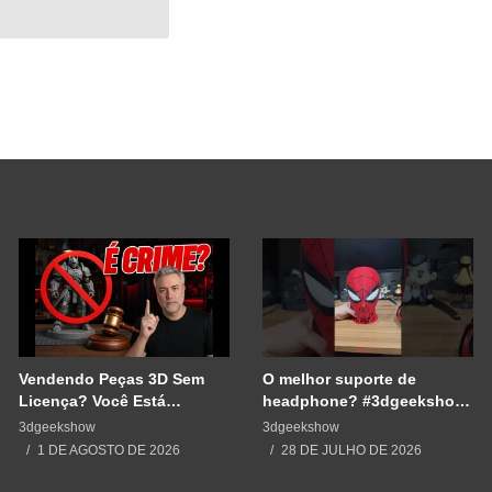
Vendendo Peças 3D Sem
O melhor suporte de
Licença? Você Está
headphone? #3dgeekshow
Cometendo um Erro GRAVE
#impressão3d #3dprinting
3dgeekshow
3dgeekshow
#3dprint #spiderman
1 DE AGOSTO DE 2026
28 DE JULHO DE 2026