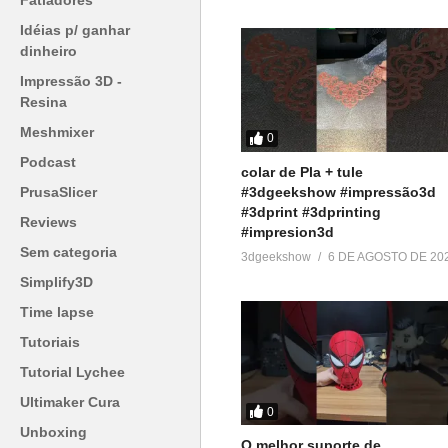
Fatiadores
Idéias p/ ganhar
dinheiro
Impressão 3D -
Resina
Meshmixer
0
Podcast
colar de Pla + tule
#3dgeekshow #impressão3d
PrusaSlicer
#3dprint #3dprinting
Reviews
#impresion3d
Sem categoria
3dgeekshow
6 DE AGOSTO DE 20
Simplify3D
Time lapse
Tutoriais
Tutorial Lychee
Ultimaker Cura
0
Unboxing
O melhor suporte de