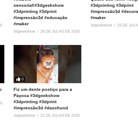
sensorial!#3dgeekshow
#3dprinting #3dprint
#3dprinting #3dprint
#impressão3d #decora
#impressão3d #educação
#maker
#maker
26
3dgeekshow
25 DE JUL
3dgeekshow
26 DE JULHO DE 2026
0
o
Fiz um dente postiço para a
Paçoca #3dgeekshow
#3dprinting #3dprint
26
#impressão3d #daschund
3dgeekshow
22 DE JULHO DE 2026