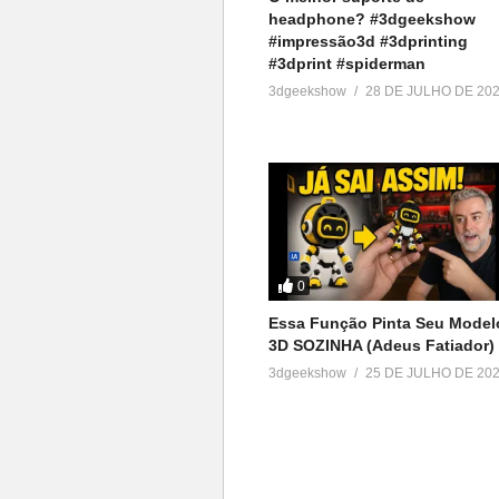
headphone? #3dgeekshow
#impressão3d #3dprinting
#3dprint #spiderman
3dgeekshow
28 DE JULHO DE 20
0
Essa Função Pinta Seu Model
3D SOZINHA (Adeus Fatiador)
3dgeekshow
25 DE JULHO DE 20