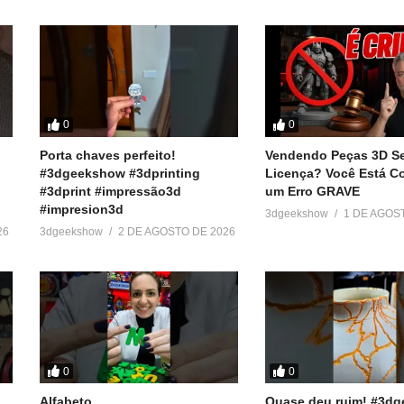
0
0
Porta chaves perfeito!
Vendendo Peças 3D S
#3dgeekshow #3dprinting
Licença? Você Está 
#3dprint #impressão3d
um Erro GRAVE
#impresion3d
3dgeekshow
1 DE AGOS
26
3dgeekshow
2 DE AGOSTO DE 2026
0
0
Alfabeto
Quase deu ruim! #3d