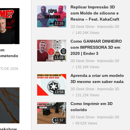
Replicar Impressão 3D
com Molde de silicone e
Resina – Feat. KakaCraft
12:35
3D Geek Show - Impressão 3D
140.34K Views
Como GANHAR DINHEIRO
com IMPRESSORA 3D em
em
2020 | Ender 3
Cometendo
15:09
3D Geek Show - Impressão 3D
135.16K Views
TO DE 2026
Aprenda a criar um modelo
3D mesmo sem saber nada
3D Geek Show - Impressão 3D
13:58
131.15K Views
Como Imprimir em 3D
colorido
3D Geek Show - Impressão 3D
11:32
99.62K Views
geekshow