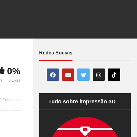
Olha o que 
Partiu China – VLog 1
avião! VLOG
Redes Sociais
0%
ws
0 Likes
0 Comments
Tudo sobre impressão 3D