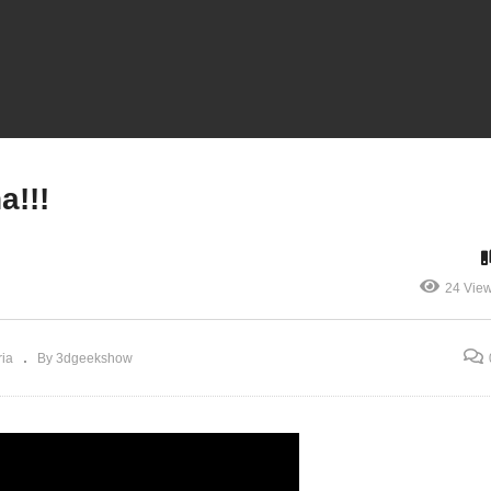
va Patente da Creality
UDA a Impressão 3D
lticolor
Vamos pra china!!!
a!!!
24 Vie
ia
By 3dgeekshow