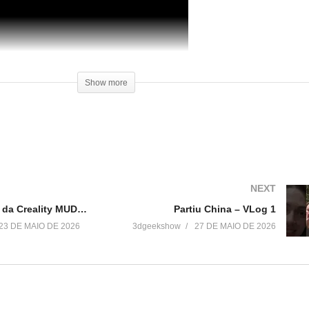
Show more
NEXT
Nova Patente da Creality MUDA a Impressão 3D Multicolor
Partiu China – VLog 1
23 DE MAIO DE 2026
3dgeekshow
27 DE MAIO DE 2026
a
Como Customizar Suportes para
Review Impressora 3D Stell
Impressão 3d
Boa Impressão 3D
11 de março de 2017
30 de setembro de 2017
Em "Dicas"
Em "Reviews"