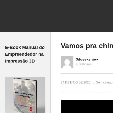
3dprinting
No
ressão3d
Virei meus PERSONAGENS
M
 #maker
favoritos em coleção chibi
Mu
Vamos pra chin
E-Book Manual do
Empreendedor na
3dgeekshow
Impressão 3D
459 Videos
24 DE MAIO DE 2026
Sem categor