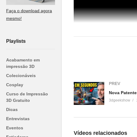
Faça o download agora
mesmo!
Playlists
Acabamento em
impressão 3D
(Visited 24 times, 1 visits today)
Colecionáveis
PREV
Cosplay
Curso de Impressão
Relacionado
3D Gratuito
3dgeekshow
Dicas
Unboxing Impressora 3D – Stell
(Boa Impressão 3D)
Entrevistas
13 de agosto de 2017
Eventos
Em "Unboxing"
Vídeos relacionados