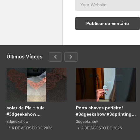
Últimos Vídeos
colar de Pla + tule
Porta chaves perfeito!
#3dgeekshow
#3dgeekshow #3dprinting
#impressão3d #3dprint
#3dprint #impressão3d
3dgeekshow
3dgeekshow
#3dprinting #impresion3d
#impresion3d
6 DE AGOSTO DE 2026
2 DE AGOSTO DE 2026