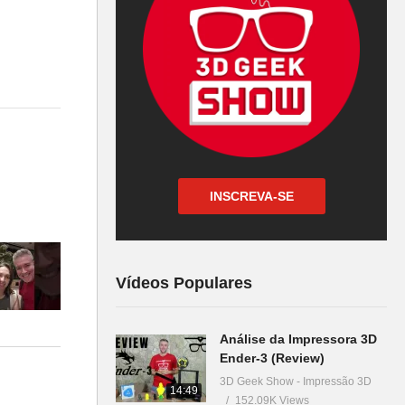
INSCREVA-SE
Vídeos Populares
a –
Análise da Impressora 3D
Ender-3 (Review)
3D Geek Show - Impressão 3D
14:49
152.09K Views