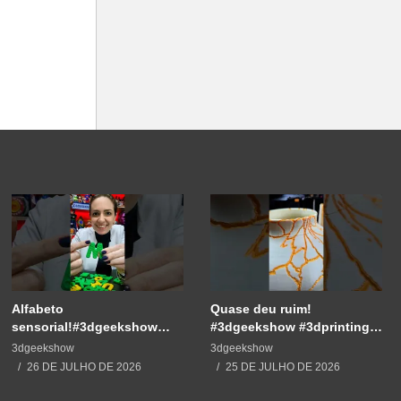
Alfabeto
Quase deu ruim!
sensorial!#3dgeekshow
#3dgeekshow #3dprinting
#3dprinting #3dprint
#3dprint #impressão3d
3dgeekshow
3dgeekshow
#impressão3d #educação
#decoration #maker
26 DE JULHO DE 2026
25 DE JULHO DE 2026
#maker