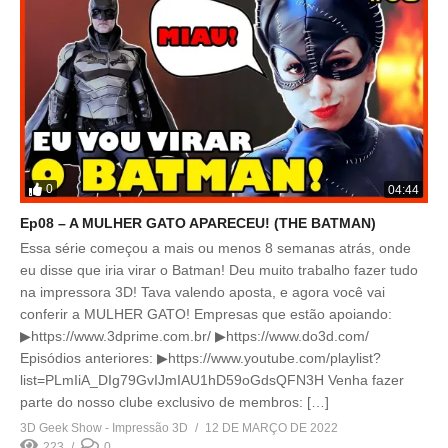
0
04:44
Ep08 – A MULHER GATO APARECEU! (THE BATMAN)
Essa série começou a mais ou menos 8 semanas atrás, onde
eu disse que iria virar o Batman! Deu muito trabalho fazer tudo
na impressora 3D! Tava valendo aposta, e agora você vai
conferir a MULHER GATO! Empresas que estão apoiando:
▶https://www.3dprime.com.br/ ▶https://www.do3d.com/
Episódios anteriores: ▶https://www.youtube.com/playlist?
list=PLmIiA_DIg79GvIJmIAU1hD59oGdsQFN3H Venha fazer
parte do nosso clube exclusivo de membros: […]
3D Geek Show - Impressão 3D
12 DE MARÇO DE 2022
223
0