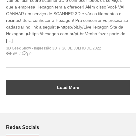
Vamos falar sobre scanner 3D e conhecer todos os serviços
que a empresa Hexagon tem a oferecer! Além disso Você VAI
GANHAR um serviço de SCANNER 3D e vários filamentos e
resinas! Bora conhecer a Hexagon! Pra concorrer vc precisa se
cadastrar no link a seguir: ▶https://bit.ly/LiveHexagon Site da
Hexagon: ▶https://hexagon.com.br/pt-br Venha fazer parte do
[…]
3D Geek Show - Impressão 3D
20 DE JULHO DE 2022
65
0
Load More
Redes Sociais