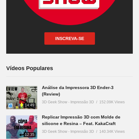
INSCREVA-SE
Vídeos Populares
Análise da Impressora 3D Ender-3
(Review)
3D Geek Show - Impressão 3D
152.09K Views
14:49
Replicar Impressão 3D com Molde de
silicone e Resina – Feat. KakaCraft
3D Geek Show - Impressão 3D
140.34K Views
12:35