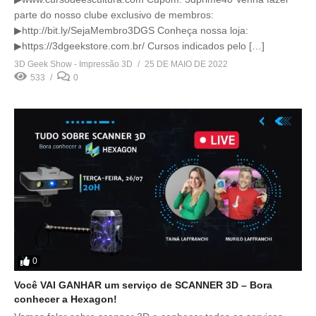
parte do nosso clube exclusivo de membros:
▶http://bit.ly/SejaMembro3DGS Conheça nossa loja:
▶https://3dgeekstore.com.br/ Cursos indicados pelo […]
3D Geek Show - Impressão 3D
25 DE MAIO DE 2022
533
0
0
Você VAI GANHAR um serviço de SCANNER 3D – Bora
conhecer a Hexagon!