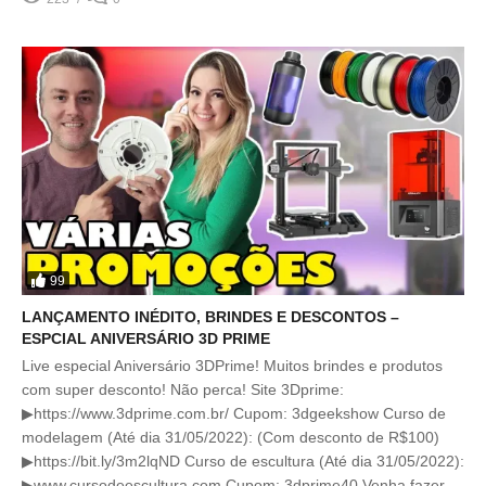
99
LANÇAMENTO INÉDITO, BRINDES E DESCONTOS –
ESPCIAL ANIVERSÁRIO 3D PRIME
Live especial Aniversário 3DPrime! Muitos brindes e produtos
com super desconto! Não perca! Site 3Dprime:
▶https://www.3dprime.com.br/ Cupom: 3dgeekshow Curso de
modelagem (Até dia 31/05/2022): (Com desconto de R$100)
▶https://bit.ly/3m2lqND Curso de escultura (Até dia 31/05/2022):
▶www.cursodeescultura.com Cupom: 3dprime40 Venha fazer