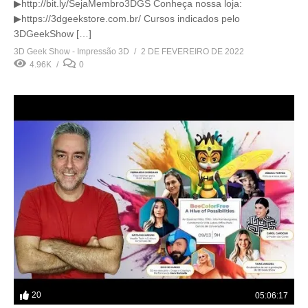
▶http://bit.ly/SejaMembro3DGS Conheça nossa loja:
▶https://3dgeekstore.com.br/ Cursos indicados pelo
3DGeekShow […]
3D Geek Show - Impressão 3D
2 DE FEVEREIRO DE 2022
4.96K
0
20
05:06:17