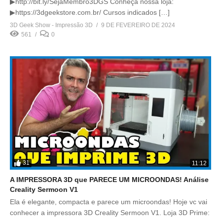
▶http://bit.ly/SejaMembro3DGS Conheça nossa loja:
▶https://3dgeekstore.com.br/ Cursos indicados […]
3D Geek Show - Impressão 3D
9 DE FEVEREIRO DE 2024
561
0
31
11:12
A IMPRESSORA 3D que PARECE UM MICROONDAS! Análise
Creality Sermoon V1
Ela é elegante, compacta e parece um microondas! Hoje vc vai
conhecer a impressora 3D Creality Sermoon V1. Loja 3D Prime: