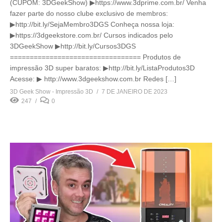
(CUPOM: 3DGeekShow) ▶https://www.3dprime.com.br/ Venha
fazer parte do nosso clube exclusivo de membros:
▶http://bit.ly/SejaMembro3DGS Conheça nossa loja:
▶https://3dgeekstore.com.br/ Cursos indicados pelo
3DGeekShow ▶http://bit.ly/Cursos3DGS
================================= Produtos de
impressão 3D super baratos: ▶http://bit.ly/ListaProdutos3D
Acesse: ▶ http://www.3dgeekshow.com.br Redes […]
3D Geek Show - Impressão 3D
7 DE JANEIRO DE 2023
247
0