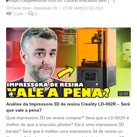
▶https://3dgeekstore.com.br/ Cursos indicados pelo […]
3D Geek Show - Impressão 3D
23 DE MARÇO DE 2022
1.14K
0
0
11:52
Análise da Impressora 3D de resina Creality LD-002R – Será
que vale a pena?
Qual impressora 3D de resina comprar? Será que a LD-002R é
melhor do que a anycubic photon? Ela é uma impressora 3D
barata? Será que é melhor uma impressora 3d de resina ou