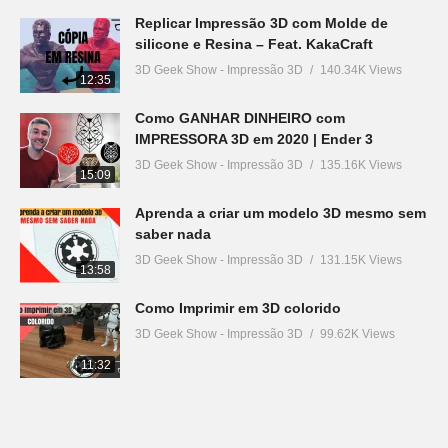
Replicar Impressão 3D com Molde de
silicone e Resina – Feat. KakaCraft
3D Geek Show - Impressão 3D
140.34K Views
12:35
Como GANHAR DINHEIRO com
IMPRESSORA 3D em 2020 | Ender 3
3D Geek Show - Impressão 3D
135.16K Views
15:09
Aprenda a criar um modelo 3D mesmo sem
saber nada
3D Geek Show - Impressão 3D
131.15K Views
13:58
Como Imprimir em 3D colorido
3D Geek Show - Impressão 3D
99.62K Views
11:32