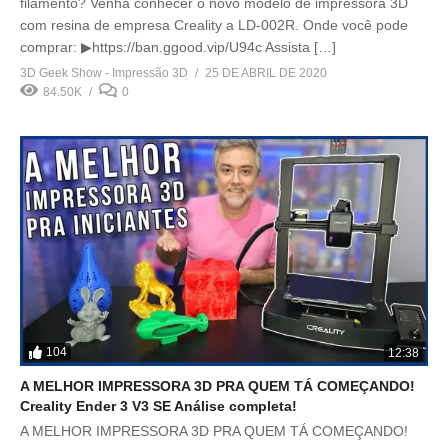
filamento? Venha conhecer o novo modelo de impressora 3D
com resina de empresa Creality a LD-002R. Onde você pode
comprar: ▶https://ban.ggood.vip/U94c Assista […]
3D Geek Show - Impressão 3D
25 DE ABRIL DE 2020
84.50K
0
104
12:38
A MELHOR IMPRESSORA 3D PRA QUEM TÁ COMEÇANDO!
Creality Ender 3 V3 SE Análise completa!
A MELHOR IMPRESSORA 3D PRA QUEM TÁ COMEÇANDO!