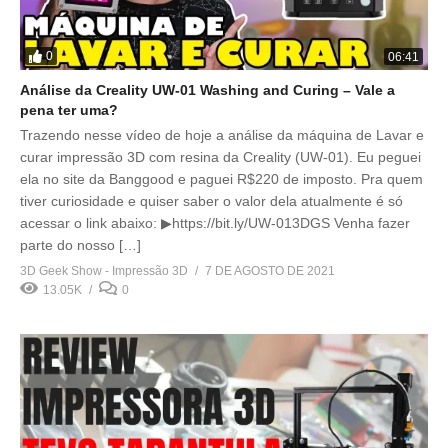
0
06:41
Análise da Creality UW-01 Washing and Curing – Vale a
pena ter uma?
Trazendo nesse vídeo de hoje a análise da máquina de Lavar e
curar impressão 3D com resina da Creality (UW-01). Eu peguei
ela no site da Banggood e paguei R$220 de imposto. Pra quem
tiver curiosidade e quiser saber o valor dela atualmente é só
acessar o link abaixo: ▶https://bit.ly/UW-013DGS Venha fazer
parte do nosso […]
3D Geek Show - Impressão 3D
7 DE AGOSTO DE 2021
13.05K
0