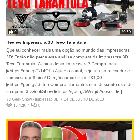
0
20:59
Review Impressora 3D Tevo Tarantula
Que tal conhecer mais uma opção no mundo das impressoras
3D/ Então não perca esta análise completa da impressora 3D
Tevo Tarantula. Gostou desta impressora? Compre aqui:
▶https://goo.gl/GT4QFa Ajude o canal, seja um patrocinador e
concorra a prêmios! Doações a partir de R$1,00.
▶https://goo.gl/f3htep Compre filamentos com desconto usando
o cupom: 3DGeekShow ▶https://goo.gl/6Wkrjd Acesse: ▶ […]
3D Geek Show - Impressão 3D
14 DE JULHO DE 2018
10.42K
0