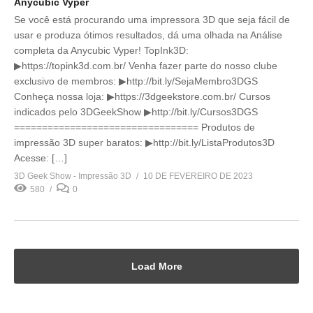
Anycubic Vyper
Se você está procurando uma impressora 3D que seja fácil de
usar e produza ótimos resultados, dá uma olhada na Análise
completa da Anycubic Vyper! TopInk3D:
▶https://topink3d.com.br/ Venha fazer parte do nosso clube
exclusivo de membros: ▶http://bit.ly/SejaMembro3DGS
Conheça nossa loja: ▶https://3dgeekstore.com.br/ Cursos
indicados pelo 3DGeekShow ▶http://bit.ly/Cursos3DGS
================================= Produtos de
impressão 3D super baratos: ▶http://bit.ly/ListaProdutos3D
Acesse: […]
3D Geek Show - Impressão 3D
10 DE FEVEREIRO DE 2023
580
0
Load More