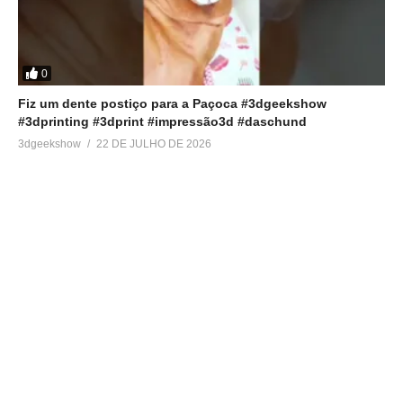
0
Fiz um dente postiço para a Paçoca #3dgeekshow
#3dprinting #3dprint #impressão3d #daschund
3dgeekshow
22 DE JULHO DE 2026