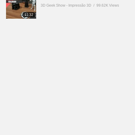
3D Geek Show - Impressão 3D
99.62K Views
11:32