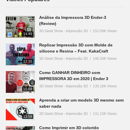
Análise da Impressora 3D Ender-3
(Review)
3D Geek Show - Impressão 3D
152.09K Views
14:49
Replicar Impressão 3D com Molde de
silicone e Resina – Feat. KakaCraft
3D Geek Show - Impressão 3D
140.34K Views
12:35
Como GANHAR DINHEIRO com
IMPRESSORA 3D em 2020 | Ender 3
3D Geek Show - Impressão 3D
135.16K Views
15:09
Aprenda a criar um modelo 3D mesmo sem
saber nada
3D Geek Show - Impressão 3D
131.15K Views
13:58
Como Imprimir em 3D colorido