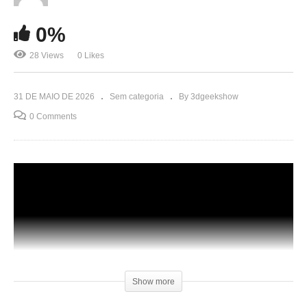
0%
28 Views
0 Likes
31 DE MAIO DE 2026
Sem categoria
By 3dgeekshow
0 Comments
Show more