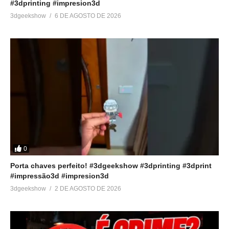
#3dprinting #impresion3d
3dgeekshow
6 DE AGOSTO DE 2026
0
Porta chaves perfeito! #3dgeekshow #3dprinting #3dprint
#impressão3d #impresion3d
3dgeekshow
2 DE AGOSTO DE 2026