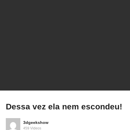
Olha essa gravação a laser!
Dessa vez ela nem escondeu!
3dgeekshow
459 Videos