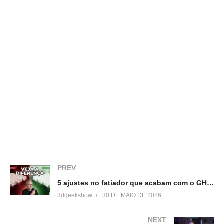
China sem filtro: aniversário de 12 anos da Creality, café que
deu errado, croissant mais seco que o Deserto do Saara, placas
traduzidas tarde demais e um hotel de luxo com vista incrível de
Shenzhen!
😂
Qual foi a parte mais inesperada dessa
aventura? Comente e salve para acompanhar a viagem!
#China #Shenzhen #Creality #Tecnologia3D #Impressão3D
#3DGeekShow #ViagemChina #CulturaChinesa #Inovação
#Creality12Anos #Impressão3DBrasil #TurismoChina
#LuckyCoffee #HotelDeLuxo #AventuraNaChina #shorts
PREV
(Visited 28 times, 1 visits today)
5 ajustes no fatiador que acabam com o GHOSTING
3dgeekshow
30 DE MAIO DE 2026
Relacionado
NEXT