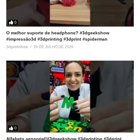
0
O melhor suporte de headphone? #3dgeekshow
#impressão3d #3dprinting #3dprint #spiderman
3dgeekshow
28 DE JULHO DE 2026
0
Alfabeto sensorial!#3dgeekshow #3dprinting #3dprint