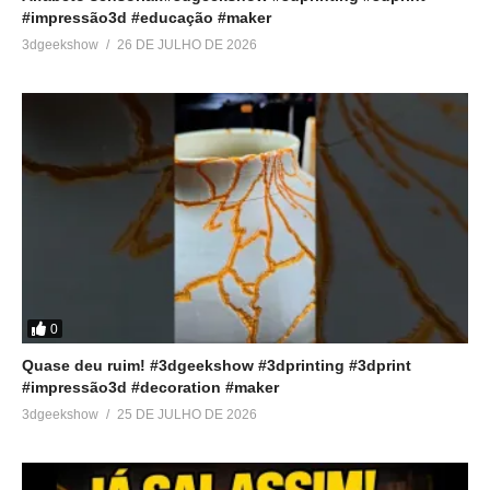
#impressão3d #educação #maker
3dgeekshow
26 DE JULHO DE 2026
0
Quase deu ruim! #3dgeekshow #3dprinting #3dprint
#impressão3d #decoration #maker
3dgeekshow
25 DE JULHO DE 2026