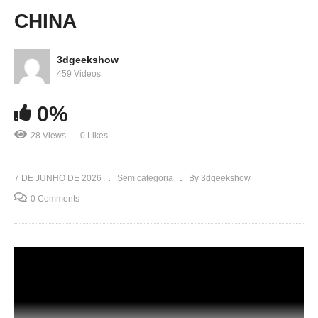
CHINA
3dgeekshow
459 Videos
0%
28 Views
0 Likes
7 DE JUNHO DE 2026
Sem categoria
By 3dgeekshow
0 Comments