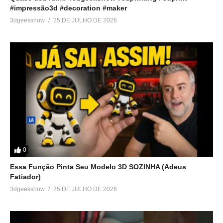
#impressão3d #decoration #maker
3dgeekshow
25 DE JULHO DE 2026
0
Essa Função Pinta Seu Modelo 3D SOZINHA (Adeus
Fatiador)
3dgeekshow
25 DE JULHO DE 2026