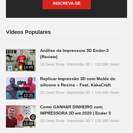
INSCREVA-SE
Vídeos Populares
Análise da Impressora 3D Ender-3
(Review)
3D Geek Show - Impressão 3D
152.09K Views
14:49
Replicar Impressão 3D com Molde de
silicone e Resina – Feat. KakaCraft
3D Geek Show - Impressão 3D
140.34K Views
12:35
Como GANHAR DINHEIRO com
IMPRESSORA 3D em 2020 | Ender 3
3D Geek Show - Impressão 3D
135.16K Views
15:09