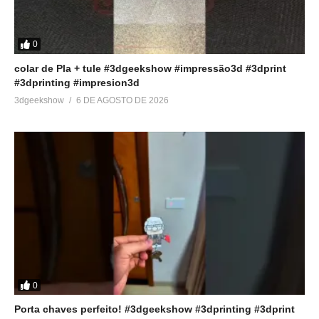
0
colar de Pla + tule #3dgeekshow #impressão3d #3dprint
#3dprinting #impresion3d
3dgeekshow
6 DE AGOSTO DE 2026
0
Porta chaves perfeito! #3dgeekshow #3dprinting #3dprint