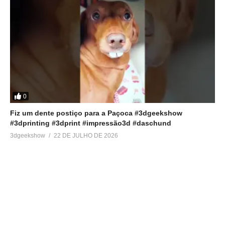
0
Fiz um dente postiço para a Paçoca #3dgeekshow
#3dprinting #3dprint #impressão3d #daschund
3dgeekshow
22 DE JULHO DE 2026