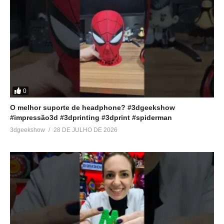
0
O melhor suporte de headphone? #3dgeekshow
#impressão3d #3dprinting #3dprint #spiderman
3dgeekshow
28 DE JULHO DE 2026