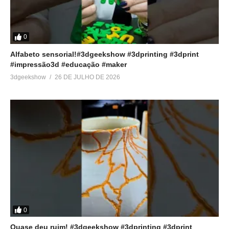
0
Alfabeto sensorial!#3dgeekshow #3dprinting #3dprint
#impressão3d #educação #maker
3dgeekshow
26 DE JULHO DE 2026
0
Quase deu ruim! #3dgeekshow #3dprinting #3dprint