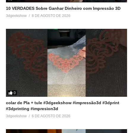
10 VERDADES Sobre Ganhar Dinheiro com Impressão 3D
3dgeekshow
8 DE AGOSTO DE 2026
0
colar de Pla + tule #3dgeekshow #impressão3d #3dprint
#3dprinting #impresion3d
3dgeekshow
6 DE AGOSTO DE 2026