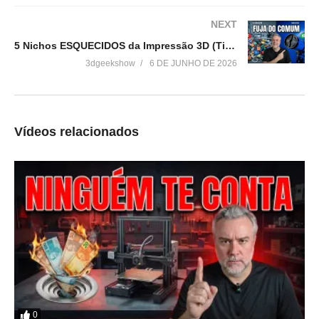
NEXT
Relacionado
5 Nichos ESQUECIDOS da Impressão 3D (Ticket Alto, Zero Concorrência)
3dgeekshow
6 DE JUNHO DE 2026
Partiu China – VLog 1
O MELHOR CAFÉ DA
27 de maio de 2026
MANHÃ DA MINHA VIDA FOI
Em "Sem categoria"
NA CHINA
7 de junho de 2026
Em "Sem categoria"
Vídeos relacionados
Dessa vez ela nem
escondeu!
31 de maio de 2026
Em "Sem categoria"
0