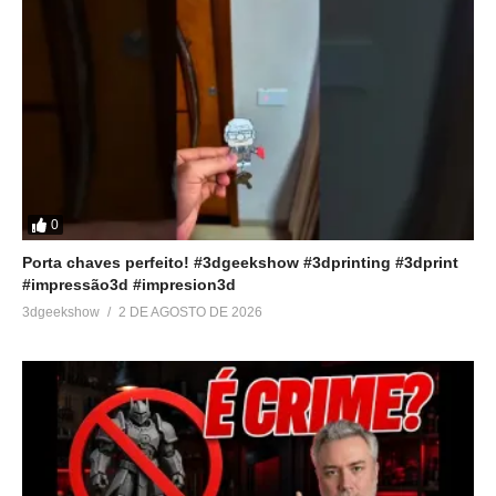
0
Porta chaves perfeito! #3dgeekshow #3dprinting #3dprint
#impressão3d #impresion3d
3dgeekshow
2 DE AGOSTO DE 2026