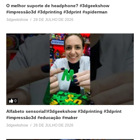
O melhor suporte de headphone? #3dgeekshow
#impressão3d #3dprinting #3dprint #spiderman
3dgeekshow
28 DE JULHO DE 2026
0
Alfabeto sensorial!#3dgeekshow #3dprinting #3dprint
#impressão3d #educação #maker
3dgeekshow
26 DE JULHO DE 2026