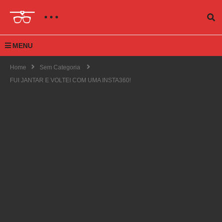
MENU
Home
Sem Categoria
FUI JANTAR E VOLTEI COM UMA INSTA360!