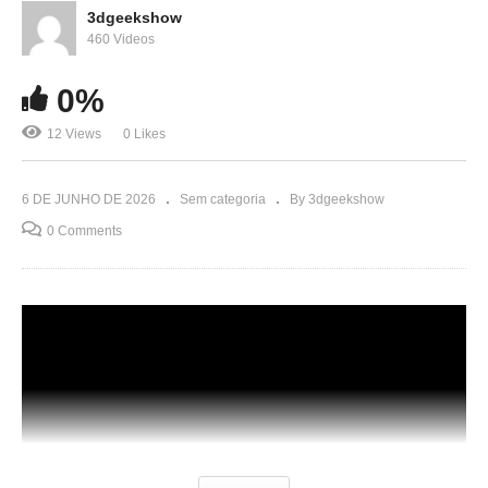
3dgeekshow
460 Videos
0%
12 Views
0 Likes
6 DE JUNHO DE 2026
Sem categoria
By 3dgeekshow
0 Comments