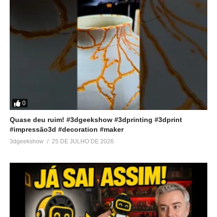
0
Quase deu ruim! #3dgeekshow #3dprinting #3dprint
#impressão3d #decoration #maker
3dgeekshow
25 DE JULHO DE 2026