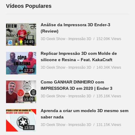
Vídeos Populares
Análise da Impressora 3D Ender-3
(Review)
3D Geek Show - Impressão 3D
152.09K Views
14:49
Replicar Impressão 3D com Molde de
silicone e Resina – Feat. KakaCraft
3D Geek Show - Impressão 3D
140.34K Views
12:35
Como GANHAR DINHEIRO com
IMPRESSORA 3D em 2020 | Ender 3
3D Geek Show - Impressão 3D
135.16K Views
15:09
Aprenda a criar um modelo 3D mesmo sem
saber nada
3D Geek Show - Impressão 3D
131.15K Views
13:58