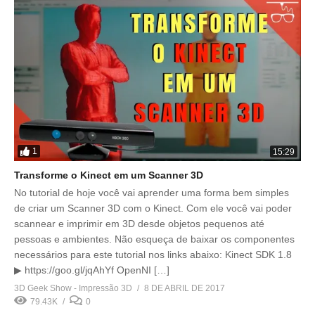
1
15:29
Transforme o Kinect em um Scanner 3D
No tutorial de hoje você vai aprender uma forma bem simples
de criar um Scanner 3D com o Kinect. Com ele você vai poder
scannear e imprimir em 3D desde objetos pequenos até
pessoas e ambientes. Não esqueça de baixar os componentes
necessários para este tutorial nos links abaixo: Kinect SDK 1.8
▶ https://goo.gl/jqAhYf OpenNI […]
3D Geek Show - Impressão 3D
8 DE ABRIL DE 2017
79.43K
0