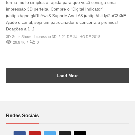
forma muito simples e rápida para que você consiga uma
impressão 3D perfeita. Compre o “Digital Indicator”:
▶https://goo.gl/RhYwz3 Suporte Anet A8 ▶http://bit.ly/2uC3XkE
Ajude o canal, seja um patrocinador e concorra a prêmios!
Doações a […]
3D Geek Show - Impressão 3D
21 DE JULHO DE 2018
29.87K
0
Load More
Redes Sociais