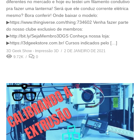
diferentes no mercado e hoje eu testei um filamento condutivo
pra fazer uma lanterna! Será que ele conduz corrente elétrica
mesmo? Bora conferir! Onde baixar o modelo:
▶https://www.thingiverse.com/thing:734602 Venha fazer parte
do nosso clube exclusivo de membros:
▶http://bit.ly/SejaMembro3DGS Conheça nossa loja:
▶https://3dgeekstore.com.br/ Cursos indicados pelo […]
3D Geek Show - Impressão 3D
2 DE JANEIRO DE 2021
9.72K
0