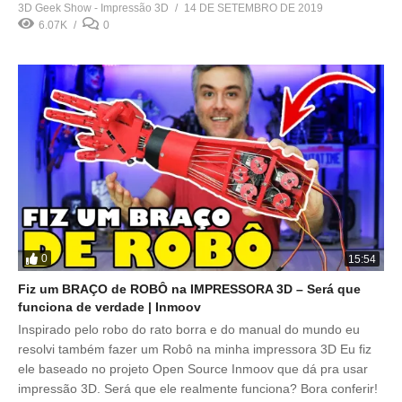
3D Geek Show - Impressão 3D
14 DE SETEMBRO DE 2019
6.07K
0
0
15:54
Fiz um BRAÇO de ROBÔ na IMPRESSORA 3D – Será que
funciona de verdade | Inmoov
Inspirado pelo robo do rato borra e do manual do mundo eu
resolvi também fazer um Robô na minha impressora 3D Eu fiz
ele baseado no projeto Open Source Inmoov que dá pra usar
impressão 3D. Será que ele realmente funciona? Bora conferir!