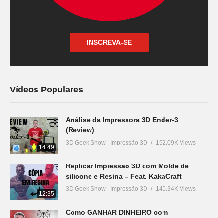
INSCREVA-SE
Vídeos Populares
Análise da Impressora 3D Ender-3
(Review)
3D Geek Show - Impressão 3D
152.09K Views
14:49
Replicar Impressão 3D com Molde de
silicone e Resina – Feat. KakaCraft
3D Geek Show - Impressão 3D
140.34K Views
12:35
Como GANHAR DINHEIRO com