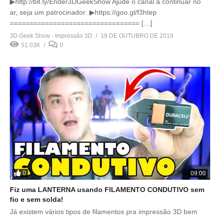
▶http://bit.ly/Ender3DGeekShow Ajude o canal a continuar no
ar, seja um patrocinador: ▶https://goo.gl/f3htep
================================= […]
3D Geek Show - Impressão 3D
19 DE OUTUBRO DE 2019
51.03K
0
0
09:00
Fiz uma LANTERNA usando FILAMENTO CONDUTIVO sem
fio e sem solda!
Já existem vários tipos de filamentos pra impressão 3D bem