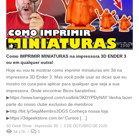
2
23:02
Como IMPRIMIR MINIATURAS na impressora 3D ENDER 3
ou em qualquer outra!
Hoje eu vou te mostrar como imprimir miniaturas em 3d na
impressora 3D Ender 3. Mas você pode usar as dicas que eu
mostro no cura para aplicar para qualquer que seja a sua
impressora. Onde encontrar Bicos baratinhos:
▶https://www.banggood.com/custlink/3KDYPDyNAY Venha fazer
parte do nosso clube exclusivo de membros:
▶http://bit.ly/SejaMembro3DGS Conheça nossa loja:
▶https://3dgeekstore.com.br/ Cursos […]
3D Geek Show - Impressão 3D
3 DE OUTUBRO DE 2020
34.17K
0